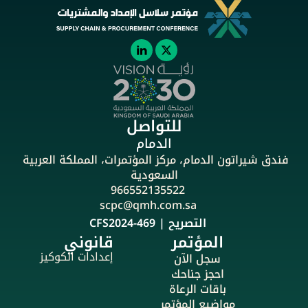
للتواصل
الدمام
فندق شيراتون الدمام، مركز المؤتمرات، المملكة العربية 
السعودية
966552135522
scpc@qmh.com.sa
التصريح | CFS2024-469
المؤتمر
قانوني
إعدادات الكوكيز
سجل الآن
احجز جناحك
باقات الرعاة
مواضيع المؤتمر